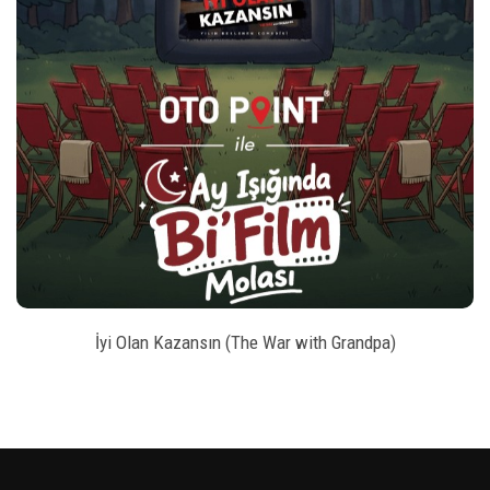
play_arrow
_left
keybo
style
BILET SATIN AL
İyi Olan Kazansın (The War with Grandpa)