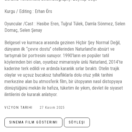
Kurgu / Editing : Erhan Örs
Oyuncular /Cast : Hasibe Eren, Tuğrul Tülek, Damla Sönmez, Selen
Domaç, Selen Şenay
Belgesel ve kurmaca arasında gezinen Hiçbir Şey Normal Değil,
dünyanın ilk “çevre dostu” otellerinden Naturland’ın absürt ve
tartışmalı bir portresini sunuyor. 1990’ların en popüler tatil
köylerinden biri olan, oyunbaz mimarisiyle ünlü Naturland, 2014’te
kaderine terk edildi ve ardında karanlık sırlar bıraktı. Otelin trajik
olaylar ve uçsuz bucaksız tuhaflıklarla dolu otuz yıllık tarihini
merkezine alan bu atmosferik film, bir ütopyanın nasıl distopyaya
dönüştüğünü mekân ile hafıza, tüketim ile yıkım, devlet ile siyaset
ilintilerini de kurarak anlatıyor.
VIZYON TARIHI
27 Kasım 2025
SINEMA FILM GÖSTERIMI
SÖYLEŞI