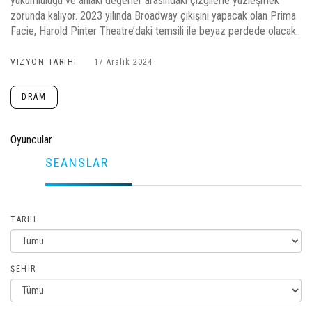
yükümlülüğü ve ahlaki değerler arasındaki çizgilerle yüzleşmek
zorunda kalıyor. 2023 yılında Broadway çıkışını yapacak olan Prima
Facie, Harold Pinter Theatre’daki temsili ile beyaz perdede olacak.
VIZYON TARIHI
17 Aralık 2024
DRAM
Oyuncular
SEANSLAR
TARIH
ŞEHIR