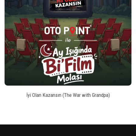
play_arrow
_left
keybo
style
BILET SATIN AL
İyi Olan Kazansın (The War with Grandpa)