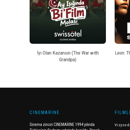
style
AL
BILET SATIN AL
kesi
İyi Olan Kazansın (The War with
Leon: T
Grandpa)
CINEMARINE
FILML
Sinema zinciri CINEMARINE 1994 yılında
Vizyond