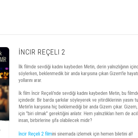
İNCIR REÇELI 2
İlk filmde sevdiği kadını kaybeden Metin, derin yalnızlığının için
söylerken, beklenmedik bir anda karşısına çıkan Gizem'le haya
yollarını arar.
İk film İncir Reçeli'nde sevdiği kadını kaybeden Metin, bu filmde 
içindedir. Bir barda şarkılar söyleyerek ve yitirdiklerinin yasını
Metin'in karşısına hiç beklemediği bir anda Gizem çıkar. Gizem,
için "biri olmak" gerektiğini anlatır. Hem yalnızlıkları hem de acı
insan, birbirlerine şifa olabilecek midir?
İncir Reçeli 2 film
ini sinemada izlemek için hemen biletini al!