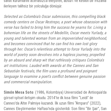
sanat kurumlarını acımasızca eleştiren, absürt ve keskin bir mizahla
ilerleyen talihsiz bir yolculuğa dönüşür.
Selected as Colombia’s Oscar submission, this compelling black
comedy centers on Oscar Restrepo, a poet whose obsession with
verse has failed to bring him the success he yearns for. Living a
bohemian life on the streets of Medellín, Oscar meets Yurlady, a
young and talented woman from an impoverished neighborhood,
and becomes convinced that he can find his own lost glory
through her. Oscar's relentless attempt to force Yurlady into the
world of poetry soon devolves into a hapless journey, propelled
by an absurd and sharp wit that ruthlessly critiques Colombia's
art institutions. Lauded with awards at the Cannes and San
Sebastián festivals, the film uses a profound and poignant
language to examine a poet's conflict between genuine passion
and commercial manipulation.
Simón Mesa Soto
: (1986, Kolombiya) Universidad de Antioquia’da
görsel-işitsel iletişim okudu. 2014’te ilk kısa filmi “Leidi” ile
Cannes'da Altın Palmiye kazandı. İlk uzun filmi “Amparo” (2022),
Cannes Eleştirmenler Haftası'nda gösterildi. Son filmi “Bir Şair”, San