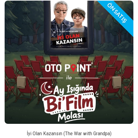
ÖN SATIŞ
play_arrow
_left
keybo
style
BILET SATIN AL
İyi Olan Kazansın (The War with Grandpa)