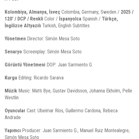
Kolombiya, Almanya, İsveç
Colombia, Germany, Sweden /
2025 /
120' / DCP / Renkli
Color /
İspanyolca
Spanish /
Türkçe,
İngilizce Altyazılı
Turkish, English Subtitles
Yönetmen
Director: Simón Mesa Soto
Senaryo
Screenplay: Simón Mesa Soto
Görüntü Yönetmeni
DOP: Juan Sarmiento G.
Kurgu
Editing: Ricardo Saraiva
Müzik
Music: Matti Bye, Gustav Davidsson, Johanna Ekholm, Pelle
Westlin
Oyuncular
Cast: Ubeimar Ríos, Guillermo Cardona, Rebeca
Andrade
Yapımcı
Producer: Juan Sarmiento G., Manuel Ruiz Montealegre,
Simón Mesa Soto