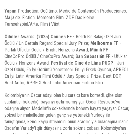
Yapım
Production: Ocúltimo, Medio de Contención Producciones,
Ma.ja.de. Fiction, Momento Film, ZDF Das kleine
Fernsehspiel/Arte, Film i Väst
Ödüller
Awards:
(2025) Cannes FF
- Belirli Bir Bakış Özel Jüri
Ödülü / Un Certain Regard Special Jury Prize;
Melbourne FF
-
Parlak Ufuklar Ödülü / Bright Horizons Award;
Münih FF
-
CineCoPro Ödülü / CineCoPro Award;
San Sebastián FF
- Ufuklar
Ödülü / Horizons Award;
Festival de Cine de Lima PUCP
- Jüri
Özel Ödülü, En İyi Görüntü Yönetmeni, En İyi Erkek Oyuncu, APRECI
En İyi Latin Amerika Filmi Ödülü / Jury Special Prize, Best DOP,
Best Actor, APRECI Best Latin American Fiction Film
Kolombiya’nın Oscar adayı olan bu sarsıcı kara komedi, şiire olan
saplantısı beklediği başarıyı getirmemiş şair Oscar Restrepo’yu
odağına alıyor. Medellín'in sokaklarında bohem hayatı yaşayan Oscar,
yoksul bir mahalleden gelen genç ve yetenekli Yurlady ile
tanıştığında, kendi kayıp ihtişamını onun aracılığıyla bulacağına inanır.
Oscar'ın Yurlady'i şiir dünyasına zorla sokma çabası, Kolombiya'nın