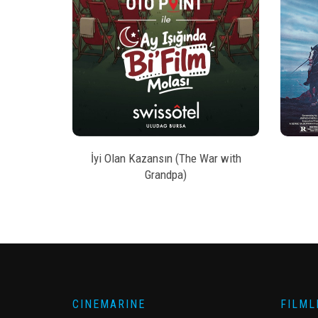
style
AL
BILET SATIN AL
kesi
İyi Olan Kazansın (The War with
Grandpa)
CINEMARINE
FILML