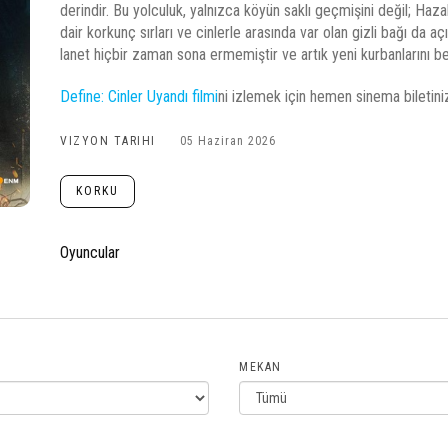
derindir. Bu yolculuk, yalnızca köyün saklı geçmişini değil; Haza
dair korkunç sırları ve cinlerle arasında var olan gizli bağı da a
lanet hiçbir zaman sona ermemiştir ve artık yeni kurbanlarını b
Define: Cinler Uyandı filmi
ni izlemek için hemen sinema biletinizi
VIZYON TARIHI
05 Haziran 2026
KORKU
Oyuncular
MEKAN