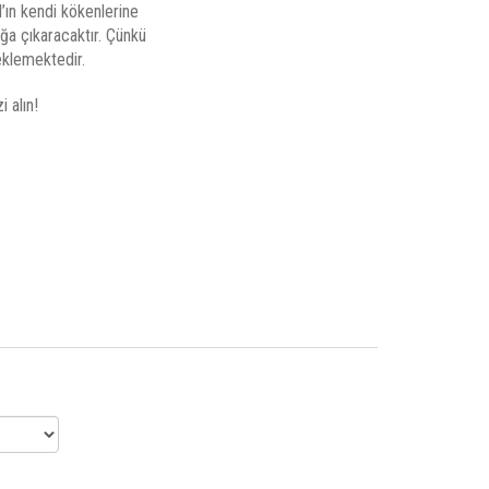
l’ın kendi kökenlerine
çığa çıkaracaktır. Çünkü
eklemektedir.
 alın!