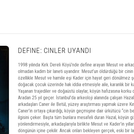
DEFINE: CINLER UYANDI
1998 yılında Kırk Dereli Köyü’nde define arayan Mesut ve arkad
olmadan kadim bir laneti uyandırır. Mesut’un öldürdüğü bir cinin
özellikle Mesut ve hamile eşi Kader için hayat geri dönülmez şek
doğacak çocuk üzerinde hak iddia etmesiyle aile, karanlık bir ka
Yaşanan trajediler ve doğaüstü olaylar, köyün hafızasına korku do
Aradan 25 yıl geçer. İstanbul’da arkeoloji alanında çalışan Hazal
arkadaşları Caner ile Betül, yüzey araştırması yapmak üzere Kırk
Caner’in ortaya çıkardığı, köyün geçmişine dair ürkütücü “cin b
ilgisini çeker. Başta tüm bunlara mesafeli duran Hazal, köyün giz
yönlendirmesiyle, arkadaşlarıyla birlikte Mesut ve Kader’in yılla
döngünün içine çekilir. Ancak onları bekleyen gerçek, eski bir 