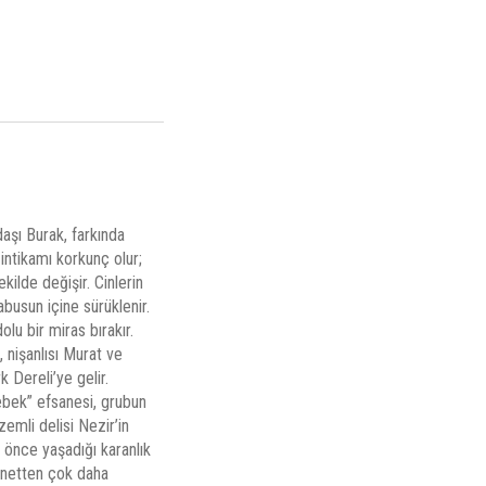
aşı Burak, farkında
 intikamı korkunç olur;
ilde değişir. Cinlerin
busun içine sürüklenir.
lu bir miras bırakır.
, nişanlısı Murat ve
 Dereli’ye gelir.
ebek” efsanesi, grubun
emli delisi Nezir’in
r önce yaşadığı karanlık
lanetten çok daha