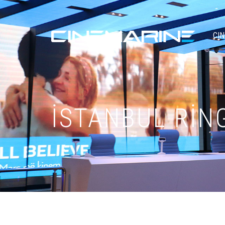
CI
İSTANBUL RİN