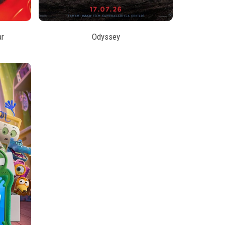
ar
Odyssey
L