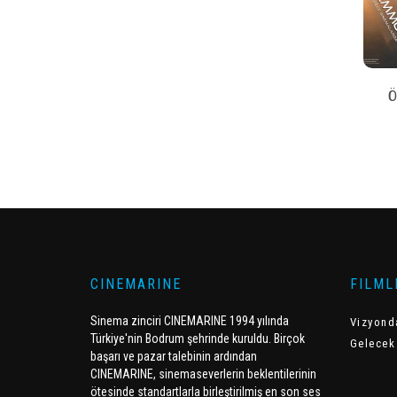
Ö
CINEMARINE
FILML
Sinema zinciri CINEMARINE 1994 yılında
Vizyond
Türkiye'nin Bodrum şehrinde kuruldu. Birçok
Gelecek
başarı ve pazar talebinin ardından
CINEMARINE, sinemaseverlerin beklentilerinin
ötesinde standartlarla birleştirilmiş en son ses