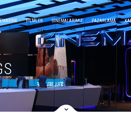
NEMARINE
FİLMLER
SİNEMALARIMIZ
PAZARLAMA
KA
GS