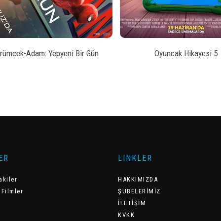
rümcek-Adam: Yepyeni Bir Gün
Oyuncak Hikayesi 5
ER
LINKLER
akiler
HAKKIMIZDA
 Filmler
ŞUBELERİMİZ
İLETİŞİM
KVKK