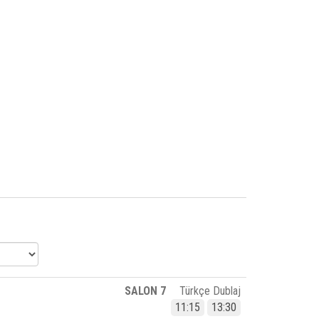
SALON 7
Türkçe Dublaj
11:15
13:30