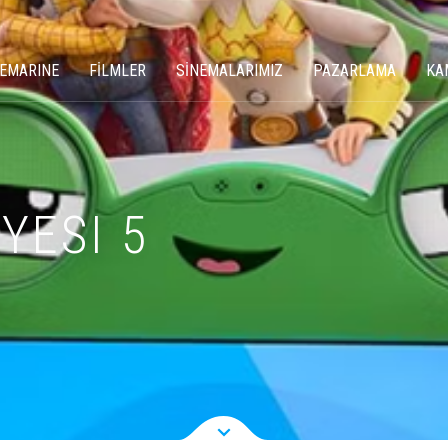
NEMARINE
FİLMLER
SİNEMALARIMIZ
PAZARLAMA
KA
YESI 5