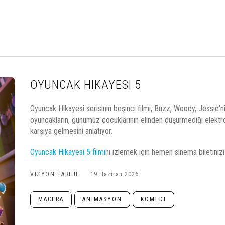
OYUNCAK HIKAYESI 5
Oyuncak Hikayesi serisinin beşinci filmi; Buzz, Woody, Jessie'ni
oyuncakların, günümüz çocuklarının elinden düşürmediği elektron
karşıya gelmesini anlatıyor.
Oyuncak Hikayesi 5 filmi
ni izlemek için hemen sinema biletinizi 
VIZYON TARIHI
19 Haziran 2026
MACERA
ANIMASYON
KOMEDI