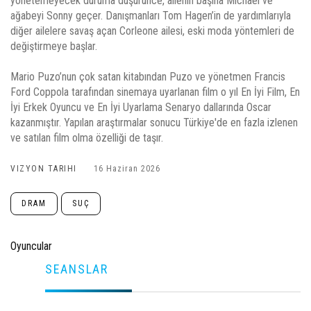
yönetemeyecek duruma düşürünce, ailenin başına Michael ve
ağabeyi Sonny geçer. Danışmanları Tom Hagen’in de yardımlarıyla
diğer ailelere savaş açan Corleone ailesi, eski moda yöntemleri de
değiştirmeye başlar.
Mario Puzo’nun çok satan kitabından Puzo ve yönetmen Francis
Ford Coppola tarafından sinemaya uyarlanan film o yıl En İyi Film, En
İyi Erkek Oyuncu ve En İyi Uyarlama Senaryo dallarında Oscar
kazanmıştır. Yapılan araştırmalar sonucu Türkiye'de en fazla izlenen
ve satılan film olma özelliği de taşır.
VIZYON TARIHI
16 Haziran 2026
DRAM
SUÇ
Oyuncular
SEANSLAR