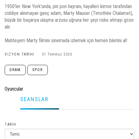
1950’ler New York’unda, pin pon hayranı, hayalleri kimse tarafından
ciddiye alınmayan genç adam, Marty Mauser (Timothée Chalamet),
büyük bir başarıya ulaşma arzusu uğruna her şeyi riske atmayı göze
alır.
Muhteşem Marty filmini sinemada izlemek için hemen biletini al!
VIZYON TARIHI
01 Temmuz 2026
DRAM
SPOR
Oyuncular
SEANSLAR
TARIH