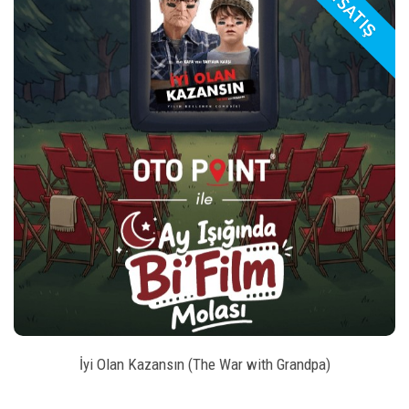
ÖN SATIŞ
play_arrow
_left
keybo
style
BILET SATIN AL
İyi Olan Kazansın (The War with Grandpa)