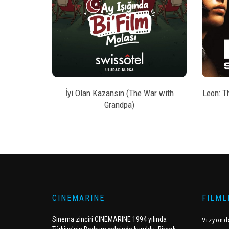
style
AL
BILET SATIN AL
kesi
İyi Olan Kazansın (The War with
Leon: T
Grandpa)
CINEMARINE
FILML
Sinema zinciri CINEMARINE 1994 yılında
Vizyond