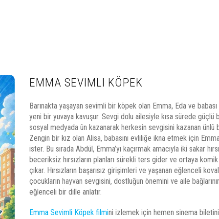
EMMA SEVIMLI KÖPEK
Barınakta yaşayan sevimli bir köpek olan Emma, Eda ve babası t
yeni bir yuvaya kavuşur. Sevgi dolu ailesiyle kısa sürede güçlü
sosyal medyada ün kazanarak herkesin sevgisini kazanan ünlü bi
Zengin bir kız olan Alisa, babasını evliliğe ikna etmek için Emma
ister. Bu sırada Abdül, Emma’yı kaçırmak amacıyla iki sakar hırsı
beceriksiz hırsızların planları sürekli ters gider ve ortaya komi
çıkar. Hırsızların başarısız girişimleri ve yaşanan eğlenceli kova
çocukların hayvan sevgisini, dostluğun önemini ve aile bağların
eğlenceli bir dille anlatır.
Emma Sevimli Köpek filmi
ni izlemek için hemen sinema biletiniz