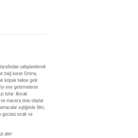
arafından sahiplenilerek
 bir bağ kuran Emma,
r köpek haline gelir.
’yı eve getirmelerini
zı tutar. Ancak
k ve macera dolu olaylar
lamacalar eşliğinde film;
ın gücünü sıcak ve
i alın!