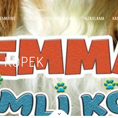
NEMARINE
FİLMLER
SİNEMALARIMIZ
PAZARLAMA
KA
 KÖPEK