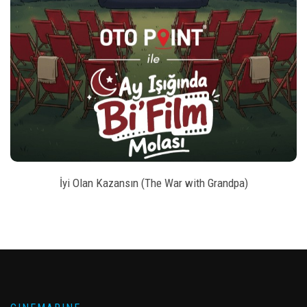
_left
keybo
style
BILET SATIN AL
İyi Olan Kazansın (The War with Grandpa)