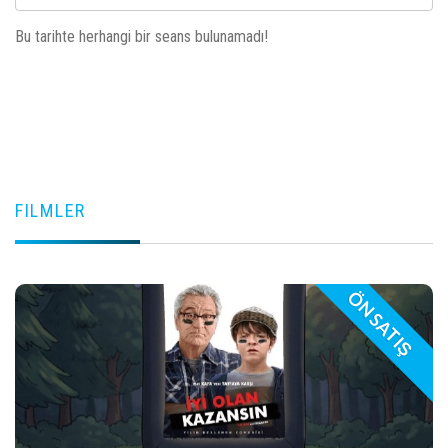
Bu tarihte herhangi bir seans bulunamadı!
FILMLER
ÖN SATIŞ
play_arrow