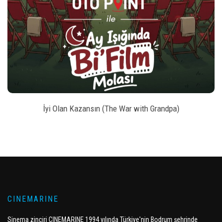
style
BILET SATIN AL
İyi Olan Kazansın (The War with Grandpa)
CINEMARINE
Sinema zinciri CINEMARINE 1994 yılında Türkiye'nin Bodrum şehrinde