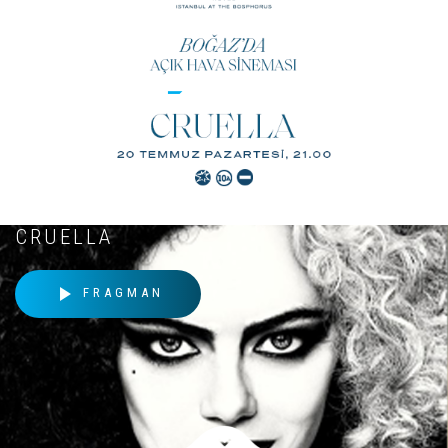
naviga
Toggl
naviga
BOĞAZDA AÇIK HAVA SINEMASI /
CRUELLA
play_arrow
FRAGMAN