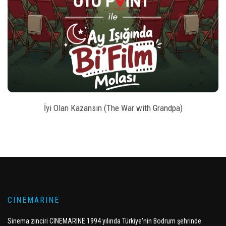
style
BILET SATIN AL
İyi Olan Kazansın (The War with Grandpa)
CINEMARINE
Sinema zinciri CINEMARINE 1994 yılında Türkiye'nin Bodrum şehrinde