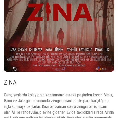
ZINA
Genç yaşlarda kolay para kazanmanın sürekli peşinden koşan Melis,
Banu ve Jale günün sonunda zengin insanlarla ile para karşılığında
ilişki kurmaya başlarlar. Kısa bir zaman sonra zengin bir iş insanı
olan Ali ile randevulaşıp evine giderler. Ev’de takıldıkları sırada Ali’nin