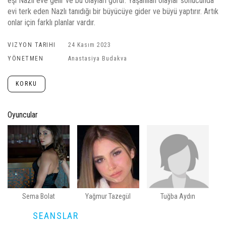
eşi Nazlı eve gelir ve bu olayları görür. Yaşanılan olaylar sonucunda
evi terk eden Nazlı tanıdığı bir büyücüye gider ve büyü yaptırır. Artık
onlar için farklı planlar vardır.
VIZYON TARIHI
24 Kasım 2023
YÖNETMEN
Anastasiya Budakva
KORKU
Oyuncular
Sema Bolat
Yağmur Tazegül
Tuğba Aydın
SEANSLAR