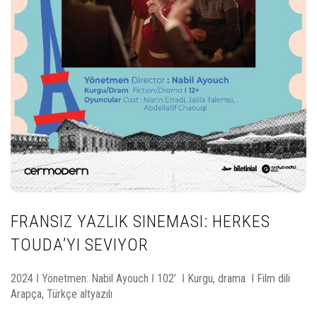
FRANSIZ YAZLIK SINEMASI: HERKES
TOUDA’YI SEVIYOR
2024 ǀ Yönetmen: Nabil Ayouch ǀ 102’ ǀ Kurgu, drama ǀ Film dili
Arapça, Türkçe altyazılı