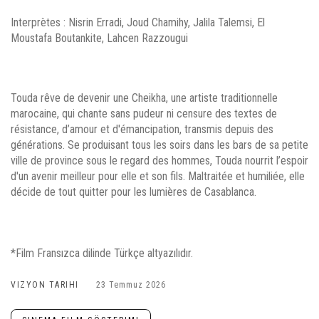
Interprètes : Nisrin Erradi, Joud Chamihy, Jalila Talemsi, El
Moustafa Boutankite, Lahcen Razzougui
Touda rêve de devenir une Cheikha, une artiste traditionnelle
marocaine, qui chante sans pudeur ni censure des textes de
résistance, d’amour et d'émancipation, transmis depuis des
générations. Se produisant tous les soirs dans les bars de sa petite
ville de province sous le regard des hommes, Touda nourrit l’espoir
d'un avenir meilleur pour elle et son fils. Maltraitée et humiliée, elle
décide de tout quitter pour les lumières de Casablanca.
*Film Fransızca dilinde Türkçe altyazılıdır.
VIZYON TARIHI
23 Temmuz 2026