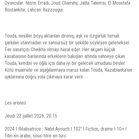
Oyuncular: Nisrin Erradi, Joud Chamihy, Jalila Talemsi, El Moustafa
Boutankite, Lahcen Razzougui
Touda, nesiller boyu aktarılan direniş, aşk ve özgürlük temalı
şarkıları utanmadan ve sansürsüz bir şekilde söyleyen geleneksel
Fas sanatçısı Cheikha olmayı hayal eder. Her akşam küçük
kasabasının barlarında erkeklerin bakışları altında sahneye çıkan
Touda, kendisi ve oğlu için daha iyi bir gelecek umudunu besler.
Kötü muamele ve aşağılanmaya maruz kalan Touda, Kazablanka’nın
ışıklarınına doğru yola çıkmaya karar verir.
Les arènes
Jeudi 23 juillet 2026, 20.15
2024 ǀ Réalisatrice : Nabil Ayouch ǀ 102’ ǀ Fiction, drame ǀ 10+ ǀ
Film en arabe, sous-titré en turc