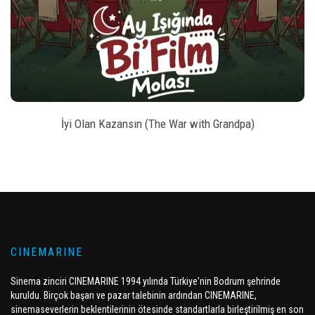
style
BILET SATIN AL
İyi Olan Kazansın (The War with Grandpa)
CINEMARINE
Sinema zinciri CINEMARINE 1994 yılında Türkiye'nin Bodrum şehrinde
kuruldu. Birçok başarı ve pazar talebinin ardından CINEMARINE,
sinemaseverlerin beklentilerinin ötesinde standartlarla birleştirilmiş en son