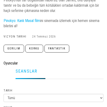
Pinokyo'nun saf doğasından habersiz olan James, onu dünyaya
tanıtır ve bu da bebeğin tüm kötülükleri ortadan kaldırmak için bir
haçlı seferine çıkmasına neden olur.
Pinokyo: Kanlı Masal film
ini sinemada izlemek için hemen sinema
biletini al!
VIZYON TARIHI
24 Temmuz 2026
GERILIM
KORKU
FANTASTIK
Oyuncular
SEANSLAR
TARIH