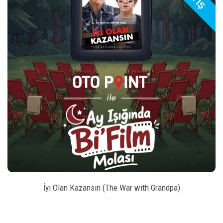
play_arrow
_left
keybo
style
BILET SATIN AL
İyi Olan Kazansın (The War with Grandpa)