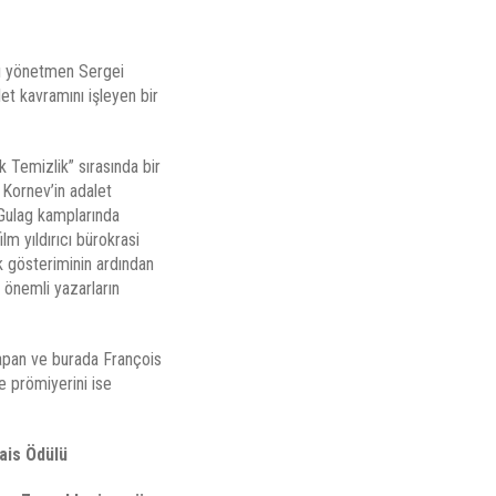
lı yönetmen Sergei
et kavramını işleyen bir
 Temizlik” sırasında bir
 Kornev’in adalet
a Gulag kamplarında
m yıldırıcı bürokrasi
lk gösteriminin ardından
 önemli yazarların
yapan ve burada François
e prömiyerini ise
lais Ödülü