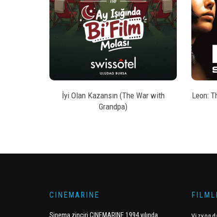
style
AL
BILET SATIN AL
kesi
İyi Olan Kazansın (The War with
Leon: T
Grandpa)
CINEMARINE
FILML
Sinema zinciri CINEMARINE 1994 yılında
Vizyond