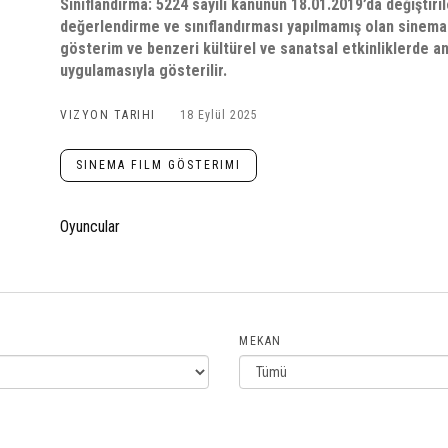
Sınıflandırma: 5224 sayılı kanunun 18.01.2019’da değiştir
değerlendirme ve sınıflandırması yapılmamış olan sinema f
gösterim ve benzeri kültürel ve sanatsal etkinliklerde a
uygulamasıyla gösterilir.
VIZYON TARIHI
18 Eylül 2025
SINEMA FILM GÖSTERIMI
Oyuncular
MEKAN