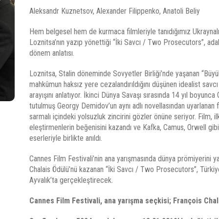
Aleksandr Kuznetsov, Alexander Filippenko, Anatoli Beliy
Hem belgesel hem de kurmaca filmleriyle tanıdığımız Ukrayna
Loznitsa’nın yazıp yönettiği “İki Savcı / Two Prosecutors”, adal
dönem anlatısı.
Loznitsa, Stalin döneminde Sovyetler Birliği’nde yaşanan “Büyük
mahkûmun haksız yere cezalandırıldığını düşünen idealist savcı
arayışını anlatıyor. İkinci Dünya Savaşı sırasında 14 yıl boyunc
tutulmuş Georgy Demidov’un aynı adlı novellasından uyarlanan fil
sarmalı içindeki yolsuzluk zincirini gözler önüne seriyor. Film, i
eleştirmenlerin beğenisini kazandı ve Kafka, Camus, Orwell gibi
eserleriyle birlikte anıldı.
Cannes Film Festivali’nin ana yarışmasında dünya prömiyerini 
Chalais Ödülü’nü kazanan “İki Savcı / Two Prosecutors”, Türkiy
Ayvalık’ta gerçekleştirecek.
Cannes Film Festivali, ana yarışma seçkisi; François Cha