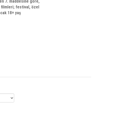
ilen 7. maddesine göre,
ilmleri; festival, özel
ncak 18+ yaş