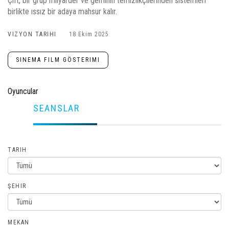
Çift, bir grup milyarder ve geminin temizlikçilerinden sistemleri
birlikte ıssız bir adaya mahsur kalır.
VIZYON TARIHI
18 Ekim 2025
SINEMA FILM GÖSTERIMI
Oyuncular
SEANSLAR
TARIH
ŞEHIR
MEKAN