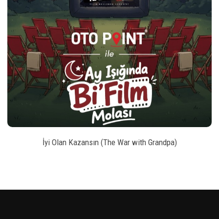
play_arrow
_left
keybo
style
BILET SATIN AL
İyi Olan Kazansın (The War with Grandpa)