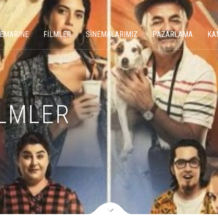
NEMARINE
FİLMLER
SİNEMALARIMIZ
PAZARLAMA
KA
ILMLER