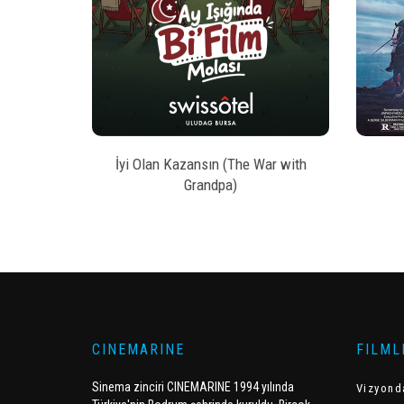
style
AL
BILET SATIN AL
kesi
İyi Olan Kazansın (The War with
Grandpa)
CINEMARINE
FILML
Sinema zinciri CINEMARINE 1994 yılında
Vizyond